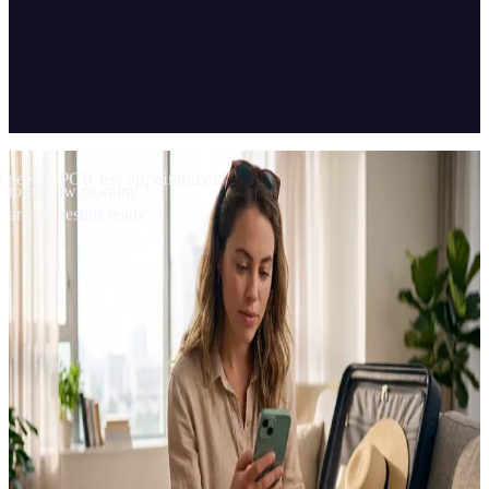
04
Kapsam ve teknoloji
I need a PCR test appointment
tomorrow morning
are my results ready
Remy, REMED Assistance'ın web sitesinde ve WhatsApp
hesabında İngilizce ve Rusça; PCR test randevusu, randevu
sorgulama ve sonuç bilgisini saniyeler içinde sunuyor.
MÜŞTERİ
REMED Assistance
TÜR
PCR test sanal asistanı
KANALLAR
Web Sitesi · WhatsApp
DİLLER
İngilizce · Rusça