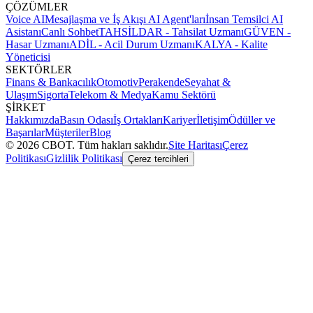
ÇÖZÜMLER
Voice AI
Mesajlaşma ve İş Akışı AI Agent'ları
İnsan Temsilci AI
Asistanı
Canlı Sohbet
TAHSİLDAR - Tahsilat Uzmanı
GÜVEN -
Hasar Uzmanı
ADİL - Acil Durum Uzmanı
KALYA - Kalite
Yöneticisi
SEKTÖRLER
Finans & Bankacılık
Otomotiv
Perakende
Seyahat &
Ulaşım
Sigorta
Telekom & Medya
Kamu Sektörü
ŞİRKET
Hakkımızda
Basın Odası
İş Ortakları
Kariyer
İletişim
Ödüller ve
Başarılar
Müşteriler
Blog
©
2026
CBOT.
Tüm hakları saklıdır.
Site Haritası
Çerez
Politikası
Gizlilik Politikası
Çerez tercihleri