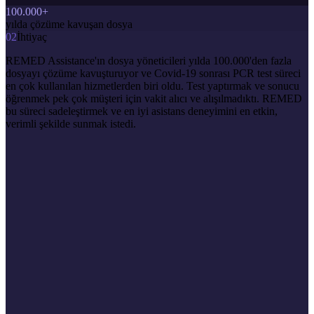
100.000+
yılda çözüme kavuşan dosya
02
İhtiyaç
REMED Assistance'ın dosya yöneticileri yılda 100.000'den fazla
dosyayı çözüme kavuşturuyor ve Covid-19 sonrası PCR test süreci
en çok kullanılan hizmetlerden biri oldu. Test yaptırmak ve sonucu
öğrenmek pek çok müşteri için vakit alıcı ve alışılmadıktı. REMED
bu süreci sadeleştirmek ve en iyi asistans deneyimini en etkin,
verimli şekilde sunmak istedi.