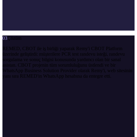
03
Çözüm
REMED, CBOT ile iş birliği yaparak Remy'i CBOT Platform
üzerinde geliştirdi: müşterilere PCR test randevu isteği, randevu
sorgulama ve sonuç bilgisi konusunda yardımcı olan bir sanal
asistan. CBOT projenin tüm sorumluluğunu üstlendi ve bir
WhatsApp Business Solution Provider olarak Remy'i, web sitesinin
yanı sıra REMED'in WhatsApp hesabına da entegre etti.