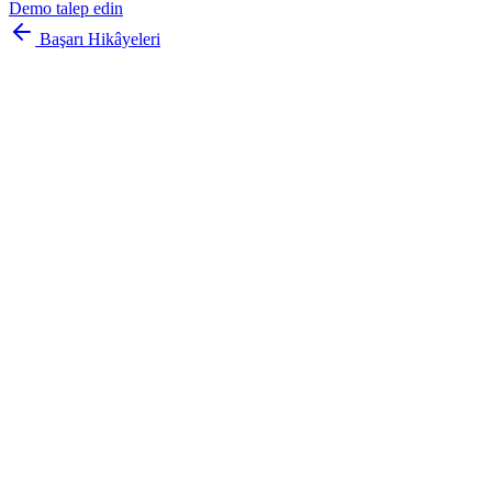
Demo talep edin
Başarı Hikâyeleri
saniyeler
içinde
daha hızlı