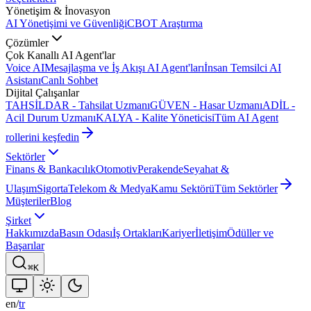
Yönetişim & İnovasyon
AI Yönetişimi ve Güvenliği
CBOT Araştırma
Çözümler
Çok Kanallı AI Agent'lar
Voice AI
Mesajlaşma ve İş Akışı AI Agent'ları
İnsan Temsilci AI
Asistanı
Canlı Sohbet
Dijital Çalışanlar
TAHSİLDAR - Tahsilat Uzmanı
GÜVEN - Hasar Uzmanı
ADİL -
Acil Durum Uzmanı
KALYA - Kalite Yöneticisi
Tüm AI Agent
rollerini keşfedin
Sektörler
Finans & Bankacılık
Otomotiv
Perakende
Seyahat &
Ulaşım
Sigorta
Telekom & Medya
Kamu Sektörü
Tüm Sektörler
Müşteriler
Blog
Şirket
Hakkımızda
Basın Odası
İş Ortakları
Kariyer
İletişim
Ödüller ve
Başarılar
⌘K
en
/
tr