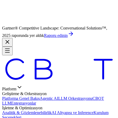
Gartner® Competitive Landscape: Conversational Solutions™,
2025 raporunda yer aldık
Raporu edinin
Platform
Geliştirme & Orkestrasyon
Platforma Genel Bakış
Agentic AI
LLM Orkestrasyonu
CBOT
LLM
Entegrasyonlar
İşletme & Optimizasyon
Analitik & Gözlemlenebilirlik
AI Altyapısı ve Inference
Kurulum
Seçenekleri