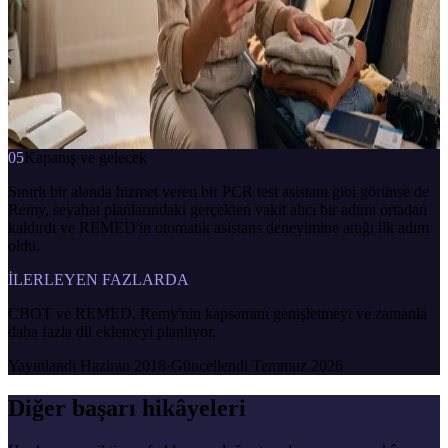
İŞLEVLER
Randevu isteği · Randevu sorgulama · Sonuç bilgisi
REMED Assistance Danışman
çevrimiçi · anlık yanıt
I need a PCR test appointment
7/24
anlık yanıt
bağlama duyarlı
İletişime geç
05
Kapanış ve gelecek
Sınırlı bir alanda hizmet veren bir PCR test asistanı gibi görünse de
Remy, seyahat planlarındaki gerçekten vakit alıcı bir adımı ortadan
kaldırdı ve REMED'in otomatik asistans deneyimine attığı ilk adım
oldu.
İLERLEYEN FAZLARDA
CBOT ve REMED, Remy'nin kapsamını genişletmeyi ve zamanla
daha fazla dil eklemeyi planlıyor.
Yayınlandı
Haziran 2018
·
Güncellendi
Temmuz 2026
Diğer başarı hikâyeleri