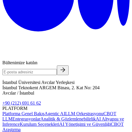
Bültenimize katılın
İstanbul Üniversitesi Avcılar Yerleşkesi
İstanbul Teknokent ARGEM Binası, 2. Kat No: 204
Avcılar / İstanbul
+90 (212) 691 61 62
PLATFORM
Platforma Genel Bakış
Agentic AI
LLM Orkestrasyonu
CBOT
LLM
Entegrasyonlar
Analitik & Gözlemlenebilirlik
AI Altyapısı ve
Inference
Kurulum Seçenekleri
AI Yönetişimi ve Güvenliği
CBOT
Araştırma