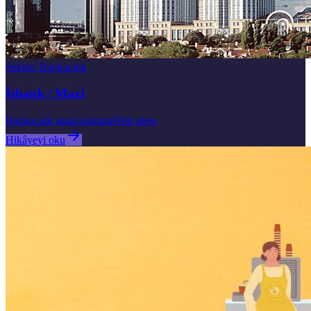
Sektör
:
Bankacılık
İşbank | Maxi
Bankacılık sanal asistanı
Web sitesi
Hikâyeyi oku