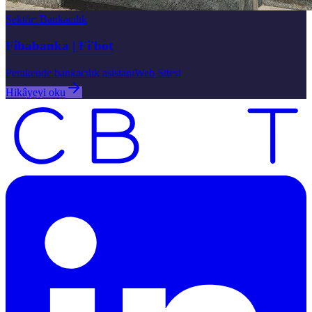
Sektör
:
Bankacılık
Fibabanka | Fi'bot
Perakende bankacılık asistanı
Web Sitesi
Hikâyeyi oku