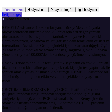
Yönetici özeti
Hikâyeyi oku
Detayları keşfet
İlgili hikâyeler
İletişime geç
01
Yönetici Özeti
REMED Assistance, 1993'ten bu yana Türkiye'de ve dünyada
birçok sektörden kurum ve son kullanıcı için artı değer yaratan
uluslararası bir asistans şirketi. İstanbul, Antalya ve Kahire'deki
alarm merkezleri, Moskova ve Bulgaristan'daki temsilcilik ofisleri ve
International Assistance Group içindeki iş ortakları aracılığıyla 7 gün
24 saat teknik, medikal ve seyahat desteği sağlıyor. Çok dilli dosya
yöneticileri yılda 100.000'den fazla dosyayı çözüme kavuşturuyor.
Covid-19 döneminde PCR testi, günlük seyahatin en çok kullanılan
hizmetlerinden biri hâline geldi ve pek çok kişi için test yaptırmak ile
sonucu almak yavaş, alışılmadık bir süreçti. REMED Assistance bu
süreci müşterileri için en etkin ve verimli şekilde kolaylaştırmak
istedi.
CBOT ile birlikte REMED, Remy'i CBOT Platform üzerinde
geliştirdi: randevu isteği, randevu sorgulama ve sonuç bilgisini
saniyeler içinde çözen bir PCR test sanal asistanı. Remy, şirketin
otomatik asistans deneyimine attığı ilk adımdı ve CBOT projenin
tüm sorumluluğunu uçtan uca üstlendi.