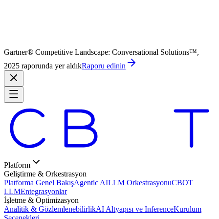
Gartner® Competitive Landscape: Conversational Solutions™,
2025 raporunda yer aldık
Raporu edinin
Platform
Geliştirme & Orkestrasyon
Platforma Genel Bakış
Agentic AI
LLM Orkestrasyonu
CBOT
LLM
Entegrasyonlar
İşletme & Optimizasyon
Analitik & Gözlemlenebilirlik
AI Altyapısı ve Inference
Kurulum
Seçenekleri