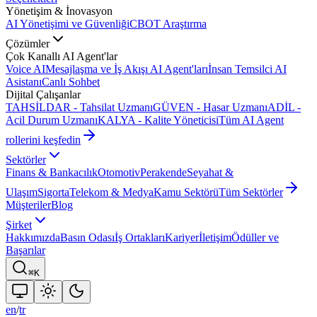
Yönetişim & İnovasyon
AI Yönetişimi ve Güvenliği
CBOT Araştırma
Çözümler
Çok Kanallı AI Agent'lar
Voice AI
Mesajlaşma ve İş Akışı AI Agent'ları
İnsan Temsilci AI
Asistanı
Canlı Sohbet
Dijital Çalışanlar
TAHSİLDAR - Tahsilat Uzmanı
GÜVEN - Hasar Uzmanı
ADİL -
Acil Durum Uzmanı
KALYA - Kalite Yöneticisi
Tüm AI Agent
rollerini keşfedin
Sektörler
Finans & Bankacılık
Otomotiv
Perakende
Seyahat &
Ulaşım
Sigorta
Telekom & Medya
Kamu Sektörü
Tüm Sektörler
Müşteriler
Blog
Şirket
Hakkımızda
Basın Odası
İş Ortakları
Kariyer
İletişim
Ödüller ve
Başarılar
⌘K
en
/
tr