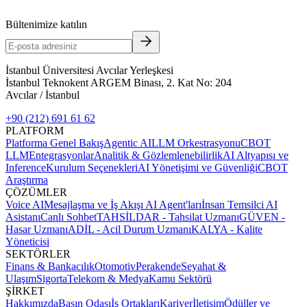
Bültenimize katılın
İstanbul Üniversitesi Avcılar Yerleşkesi
İstanbul Teknokent ARGEM Binası, 2. Kat No: 204
Avcılar / İstanbul
+90 (212) 691 61 62
PLATFORM
Platforma Genel Bakış
Agentic AI
LLM Orkestrasyonu
CBOT
LLM
Entegrasyonlar
Analitik & Gözlemlenebilirlik
AI Altyapısı ve
Inference
Kurulum Seçenekleri
AI Yönetişimi ve Güvenliği
CBOT
Araştırma
ÇÖZÜMLER
Voice AI
Mesajlaşma ve İş Akışı AI Agent'ları
İnsan Temsilci AI
Asistanı
Canlı Sohbet
TAHSİLDAR - Tahsilat Uzmanı
GÜVEN -
Hasar Uzmanı
ADİL - Acil Durum Uzmanı
KALYA - Kalite
Yöneticisi
SEKTÖRLER
Finans & Bankacılık
Otomotiv
Perakende
Seyahat &
Ulaşım
Sigorta
Telekom & Medya
Kamu Sektörü
ŞİRKET
Hakkımızda
Basın Odası
İş Ortakları
Kariyer
İletişim
Ödüller ve