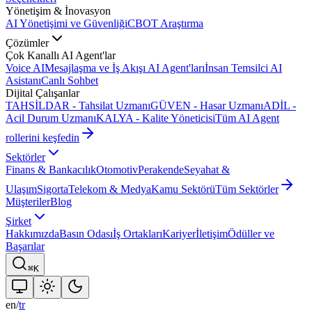
Yönetişim & İnovasyon
AI Yönetişimi ve Güvenliği
CBOT Araştırma
Çözümler
Çok Kanallı AI Agent'lar
Voice AI
Mesajlaşma ve İş Akışı AI Agent'ları
İnsan Temsilci AI
Asistanı
Canlı Sohbet
Dijital Çalışanlar
TAHSİLDAR - Tahsilat Uzmanı
GÜVEN - Hasar Uzmanı
ADİL -
Acil Durum Uzmanı
KALYA - Kalite Yöneticisi
Tüm AI Agent
rollerini keşfedin
Sektörler
Finans & Bankacılık
Otomotiv
Perakende
Seyahat &
Ulaşım
Sigorta
Telekom & Medya
Kamu Sektörü
Tüm Sektörler
Müşteriler
Blog
Şirket
Hakkımızda
Basın Odası
İş Ortakları
Kariyer
İletişim
Ödüller ve
Başarılar
⌘K
en
/
tr