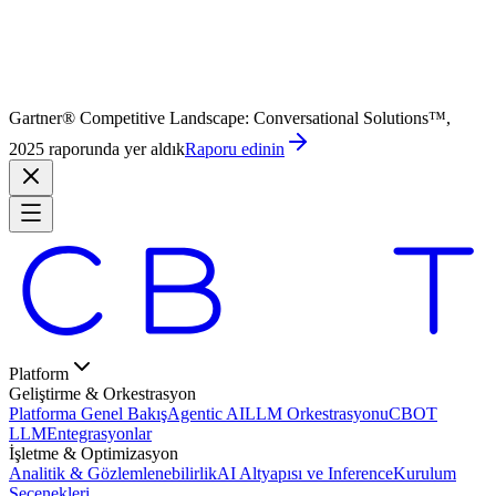
Gartner® Competitive Landscape: Conversational Solutions™,
2025 raporunda yer aldık
Raporu edinin
Platform
Geliştirme & Orkestrasyon
Platforma Genel Bakış
Agentic AI
LLM Orkestrasyonu
CBOT
LLM
Entegrasyonlar
İşletme & Optimizasyon
Analitik & Gözlemlenebilirlik
AI Altyapısı ve Inference
Kurulum
Seçenekleri