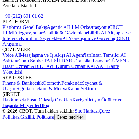
Avcılar / İstanbul
+90 (212) 691 61 62
PLATFORM
Platforma Genel Bakış
Agentic AI
LLM Orkestrasyonu
CBOT
LLM
Entegrasyonlar
Analitik & Gözlemlenebilirlik
AI Altyapısı ve
Inference
Kurulum Seçenekleri
AI Yönetişimi ve Güvenliği
CBOT
Araştırma
ÇÖZÜMLER
Voice AI
Mesajlaşma ve İş Akışı AI Agent'ları
İnsan Temsilci AI
Asistanı
Canlı Sohbet
TAHSİLDAR - Tahsilat Uzmanı
GÜVEN -
Hasar Uzmanı
ADİL - Acil Durum Uzmanı
KALYA - Kalite
Yöneticisi
SEKTÖRLER
Finans & Bankacılık
Otomotiv
Perakende
Seyahat &
Ulaşım
Sigorta
Telekom & Medya
Kamu Sektörü
ŞİRKET
Hakkımızda
Basın Odası
İş Ortakları
Kariyer
İletişim
Ödüller ve
Başarılar
Müşteriler
Blog
©
2026
CBOT.
Tüm hakları saklıdır.
Site Haritası
Çerez
Politikası
Gizlilik Politikası
Çerez tercihleri