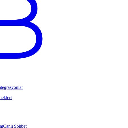
tegrasyonlar
ekleri
nı
Canlı Sohbet