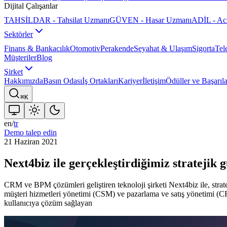
Dijital Çalışanlar
TAHSİLDAR - Tahsilat Uzmanı
GÜVEN - Hasar Uzmanı
ADİL - Ac
Sektörler
Finans & Bankacılık
Otomotiv
Perakende
Seyahat & Ulaşım
Sigorta
Tel
Müşteriler
Blog
Şirket
Hakkımızda
Basın Odası
İş Ortakları
Kariyer
İletişim
Ödüller ve Başarıla
⌘K
en
/
tr
Demo talep edin
21 Haziran 2021
Next4biz ile gerçekleştirdiğimiz stratejik 
CRM ve BPM çözümleri geliştiren teknoloji şirketi Next4biz ile, strate
müşteri hizmetleri yönetimi (CSM) ve pazarlama ve satış yönetimi (CR
kullanıcıya çözüm sağlayan