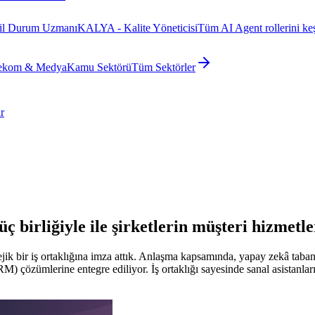
il Durum Uzmanı
KALYA - Kalite Yöneticisi
Tüm AI Agent rollerini ke
ekom & Medya
Kamu Sektörü
Tüm Sektörler
r
güç birliğiyle ile şirketlerin müşteri hizm
jik bir iş ortaklığına imza attık. Anlaşma kapsamında, yapay zekâ tabanl
M) çözümlerine entegre ediliyor. İş ortaklığı sayesinde sanal asistanl