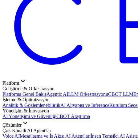
Platform
Geliştirme & Orkestrasyon
Platforma Genel Bakış
Agentic AI
LLM Orkestrasyonu
CBOT LLM
En
İşletme & Optimizasyon
Analitik & Gözlemlenebilirlik
AI Altyapısı ve Inference
Kurulum Seçen
Yönetişim & İnovasyon
AI Yönetişimi ve Güvenliği
CBOT Araştırma
Çözümler
Çok Kanallı AI Agent'lar
Voice AI
Mesajlaşma ve İş Akışı AI Agent'ları
İnsan Temsilci AI Asista