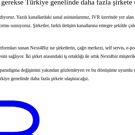
erekse Türkiye genelinde daha fazla şirkete u
iyoruz. Yazılı kanallardaki sanal asistanlarımız, IVR üzerinde yer alan s
rmu sunuyoruz. Şirketler, farklı iletişim kanallarına entegre şekilde çalış
mları sunan Next4Biz ise şirketlerin, çağrı merkezi, self servis, e-posta
ini sağlıyor. İki şirket arasındaki iş ortaklığı ile artık Next4biz müşte
nan paradigma değişimini yakından gözlemleyen ve bu dönüşüme uyumlu ça
rkiye genelinde daha fazla şirkete ulaştıracağız.