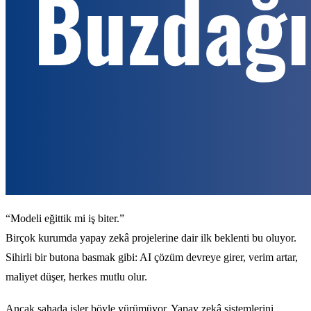
“Modeli eğittik mi iş biter.”
Birçok kurumda yapay zekâ projelerine dair ilk beklenti bu oluyor.
Sihirli bir butona basmak gibi: AI çözüm devreye girer, verim artar,
maliyet düşer, herkes mutlu olur.
Ancak sahada işler böyle yürümüyor. Yapay zekâ sistemlerini