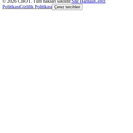
©
2026
CBOT.
Tüm hakları saklıdır.
Site Haritası
Çerez
Politikası
Gizlilik Politikası
Çerez tercihleri