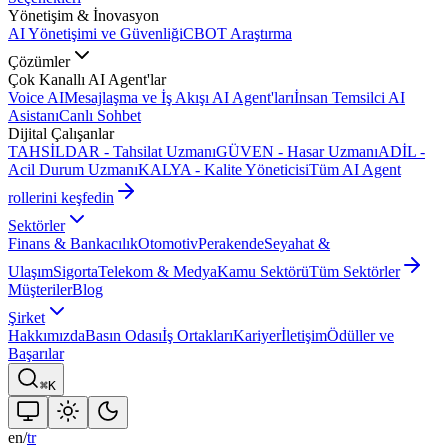
Yönetişim & İnovasyon
AI Yönetişimi ve Güvenliği
CBOT Araştırma
Çözümler
Çok Kanallı AI Agent'lar
Voice AI
Mesajlaşma ve İş Akışı AI Agent'ları
İnsan Temsilci AI
Asistanı
Canlı Sohbet
Dijital Çalışanlar
TAHSİLDAR - Tahsilat Uzmanı
GÜVEN - Hasar Uzmanı
ADİL -
Acil Durum Uzmanı
KALYA - Kalite Yöneticisi
Tüm AI Agent
rollerini keşfedin
Sektörler
Finans & Bankacılık
Otomotiv
Perakende
Seyahat &
Ulaşım
Sigorta
Telekom & Medya
Kamu Sektörü
Tüm Sektörler
Müşteriler
Blog
Şirket
Hakkımızda
Basın Odası
İş Ortakları
Kariyer
İletişim
Ödüller ve
Başarılar
⌘K
en
/
tr