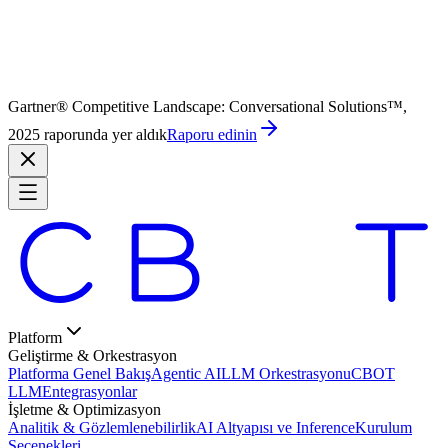
Gartner® Competitive Landscape: Conversational Solutions™,
2025 raporunda yer aldık
Raporu edinin
Platform
Geliştirme & Orkestrasyon
Platforma Genel Bakış
Agentic AI
LLM Orkestrasyonu
CBOT
LLM
Entegrasyonlar
İşletme & Optimizasyon
Analitik & Gözlemlenebilirlik
AI Altyapısı ve Inference
Kurulum
Seçenekleri