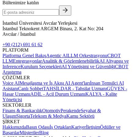
Bültenimize katılın
İstanbul Üniversitesi Avcılar Yerleşkesi
İstanbul Teknokent ARGEM Binası, 2. Kat No: 204
Avcılar / İstanbul
+90 (212) 691 61 62
PLATFORM
Platforma Genel Bakış
Agentic AI
LLM Orkestrasyonu
CBOT
LLM
Entegrasyonlar
Analitik & Gözlemlenebilirlik
AI Altyapısı ve
Inference
Kurulum Seçenekleri
AI Yönetişimi ve Güvenliği
CBOT
Araştırma
ÇÖZÜMLER
Voice AI
Mesajlaşma ve İş Akışı AI Agent'ları
İnsan Temsilci AI
Asistanı
Canlı Sohbet
TAHSİLDAR - Tahsilat Uzmanı
GÜVEN -
Hasar Uzmanı
ADİL - Acil Durum Uzmanı
KALYA - Kalite
Yöneticisi
SEKTÖRLER
Finans & Bankacılık
Otomotiv
Perakende
Seyahat &
Ulaşım
Sigorta
Telekom & Medya
Kamu Sektörü
ŞİRKET
Hakkımızda
Basın Odası
İş Ortakları
Kariyer
İletişim
Ödüller ve
Başarılar
Müşteriler
Blog