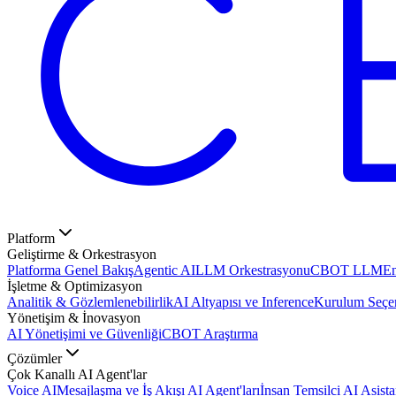
Platform
Geliştirme & Orkestrasyon
Platforma Genel Bakış
Agentic AI
LLM Orkestrasyonu
CBOT LLM
En
İşletme & Optimizasyon
Analitik & Gözlemlenebilirlik
AI Altyapısı ve Inference
Kurulum Seçen
Yönetişim & İnovasyon
AI Yönetişimi ve Güvenliği
CBOT Araştırma
Çözümler
Çok Kanallı AI Agent'lar
Voice AI
Mesajlaşma ve İş Akışı AI Agent'ları
İnsan Temsilci AI Asista