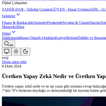
Dijital Çalışanlar
TAHSİLDAR - Tahsilat Uzmanı
GÜVEN - Hasar Uzmanı
ADİL - Ac
Sektörler
Finans & Bankacılık
Otomotiv
Perakende
Seyahat & Ulaşım
Sigorta
Tel
Müşteriler
Blog
Şirket
Hakkımızda
Basın Odası
İş Ortakları
Kariyer
İletişim
Ödüller ve Başarıla
⌘K
en
/
tr
Demo talep edin
8 Ekim 2024
Üretken Yapay Zekâ Nedir ve Üretken Yap
Üretken yapay zekâ nedir ve ne işe yarar gibi sorulara cevap bulaca
7’den 70’e herkesin duyduğu ve deneyimlediği bir kavram haline geld