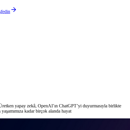
şfedin
z. Üretken yapay zekâ, OpenAI’ın ChatGPT’yi duyurmasıyla birlikte
ş yaşamımıza kadar birçok alanda hayat