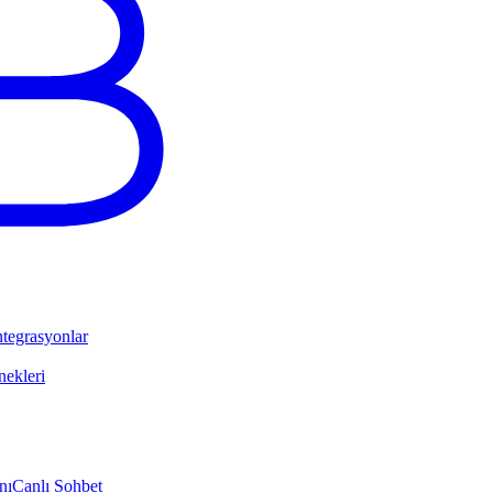
tegrasyonlar
ekleri
nı
Canlı Sohbet