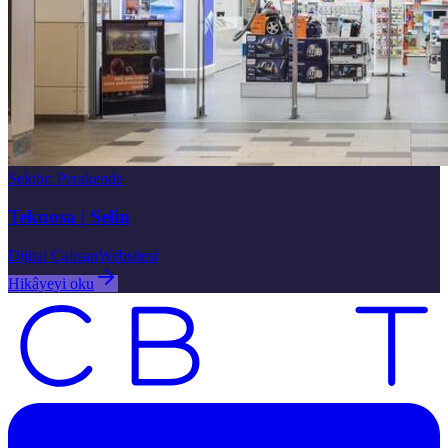
Sektör
:
Perakende
Teknosa | Selin
Dijital Çalışan
Websitesi
Hikâyeyi oku