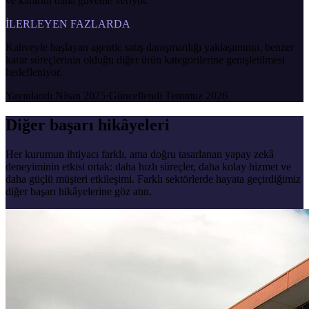
ve kararını daha güvenle veriyor.
İLERLEYEN FAZLARDA
Kahveyle başlayan agentic satış danışmanlığı yaklaşımının, benzer
karar süreçlerinin olduğu diğer ürün kategorilerine genişletilmesi
hedefleniyor.
Yayınlandı
Nisan 2025
·
Güncellendi
Temmuz 2026
Diğer başarı hikâyeleri
Her kurumun ihtiyacı farklı, ama doğru tasarlanan yapay zekâ
deneyiminin etkisi ortak: daha hızlı süreçler, daha kolay hizmet ve
daha güçlü müşteri etkileşimi. Farklı sektörlerde hayata geçirdiğimiz
diğer başarı hikâyelerine göz atın.