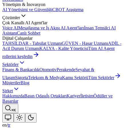
Yönetişim & İnovasyon
AI Yönetişimi ve Güvenliği
CBOT Araştırma
Çözümler
Çok Kanallı AI Agent'lar
Voice AI
Mesajlaşma ve İş Akışı AI Agent'ları
İnsan Temsilci AI
Asistanı
Canlı Sohbet
Dijital Çalışanlar
TAHSİLDAR - Tahsilat Uzmanı
GÜVEN - Hasar Uzmanı
ADİL -
Acil Durum Uzmanı
KALYA - Kalite Yöneticisi
Tüm AI Agent
rollerini keşfedin
Sektörler
Finans & Bankacılık
Otomotiv
Perakende
Seyahat &
Ulaşım
Sigorta
Telekom & Medya
Kamu Sektörü
Tüm Sektörler
Müşteriler
Blog
Şirket
Hakkımızda
Basın Odası
İş Ortakları
Kariyer
İletişim
Ödüller ve
Başarılar
⌘K
en
/
tr