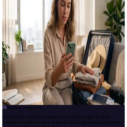
Kahve Asistanı, OpenAI'nin dil modeli ile MediaMarkt'ın canlı
ürün, stok ve fiyat sistemlerini birleştirir; kullanıcının damak zevkine
uyan, o an stoktaki ürünleri güncel fiyatıyla önerir.
MÜŞTERİ
MediaMarkt
TÜR
Satış Danışmanı
KANALLAR
Web Sitesi · Mobil Uygulama
ENTEGRASYON NOKTALARI
Ürün Arama · Ürün Önerisi
ENTEGRE SİSTEMLER
OpenAI · MediaMarkt Ürün Bilgileri
MediaMarkt Danışman
çevrimiçi · anlık yanıt
sert kahve sevmiyorum, daha yumuşak bir şey istiyorum
7/24
anlık yanıt
bağlama duyarlı
İletişime geç
05
Kapanış ve gelecek
Bu deneyim, klasik ürün arama sürecini daha doğal bir akışa
dönüştürdü: kullanıcı daha az arıyor, daha doğru sorularla ilerliyor