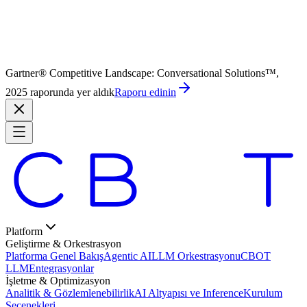
Gartner® Competitive Landscape: Conversational Solutions™,
2025 raporunda yer aldık
Raporu edinin
Platform
Geliştirme & Orkestrasyon
Platforma Genel Bakış
Agentic AI
LLM Orkestrasyonu
CBOT
LLM
Entegrasyonlar
İşletme & Optimizasyon
Analitik & Gözlemlenebilirlik
AI Altyapısı ve Inference
Kurulum
Seçenekleri