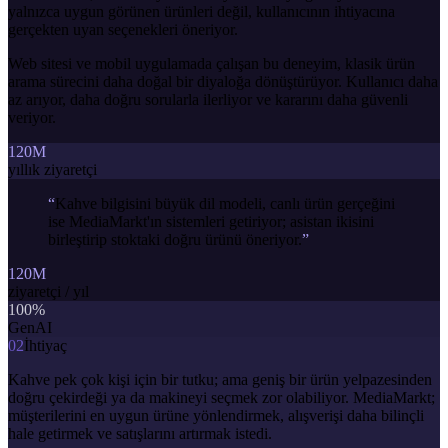
yalnızca uygun görünen ürünleri değil, kullanıcının ihtiyacına
gerçekten uyan seçenekleri öneriyor.
Web sitesi ve mobil uygulamada çalışan bu deneyim, klasik ürün
arama sürecini daha doğal bir diyaloğa dönüştürüyor. Kullanıcı daha
az arıyor, daha doğru sorularla ilerliyor ve kararını daha güvenli
veriyor.
120M
yıllık ziyaretçi
“
Kahve bilgisini büyük dil modeli, canlı ürün gerçeğini
ise MediaMarkt'ın sistemleri getiriyor; asistan ikisini
birleştirip stoktaki doğru ürünü öneriyor.
”
120M
ziyaretçi / yıl
100%
GenAI
02
İhtiyaç
Kahve pek çok kişi için bir tutku; ama geniş bir ürün yelpazesinden
doğru çekirdeği ya da makineyi seçmek zor olabiliyor. MediaMarkt;
müşterilerini en uygun ürüne yönlendirmek, alışverişi daha bilinçli
hale getirmek ve satışlarını artırmak istedi.