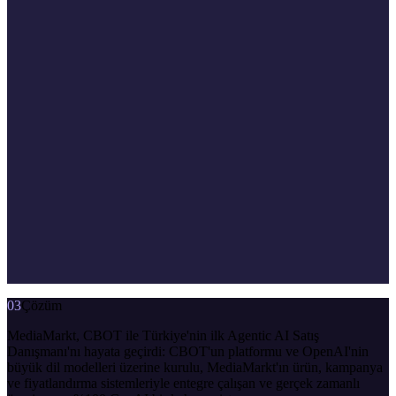
03
Çözüm
MediaMarkt, CBOT ile Türkiye'nin ilk Agentic AI Satış
Danışmanı'nı hayata geçirdi: CBOT'un platformu ve OpenAI'nin
büyük dil modelleri üzerine kurulu, MediaMarkt'ın ürün, kampanya
ve fiyatlandırma sistemleriyle entegre çalışan ve gerçek zamanlı