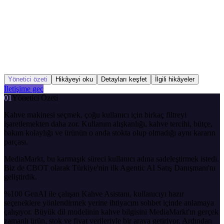
Yönetici özeti
Hikâyeyi oku
Detayları keşfet
İlgili hikâyeler
İletişime geç
01
Yönetici Özeti
Kahve makinesi seçmek, çoğu kullanıcı için birkaç filtreyi
işaretlemekten daha zor. Kullanım alışkanlığı, kahve tercihi, bütçe,
bakım kolaylığı ve ürünün o anda stokta olup olmadığı aynı kararın
parçası.
MediaMarkt, bu karmaşık süreci kullanıcı adına sadeleştirmek istedi.
Biz de CBOT olarak Türkiye'nin ilk Agentic AI Satış Danışmanı'nı
geliştirdik.
%100 GenAI ile çalışan Kahve Asistanı, kullanıcıyı hazır
seçeneklere yönlendirmek yerine ihtiyacını sohbet içinde anlamaya
çalışıyor. Büyük dil modelinin kahve bilgisini MediaMarkt'ın gerçek
zamanlı ürün, stok ve fiyat verileriyle bir araya getiriyor. Ardından