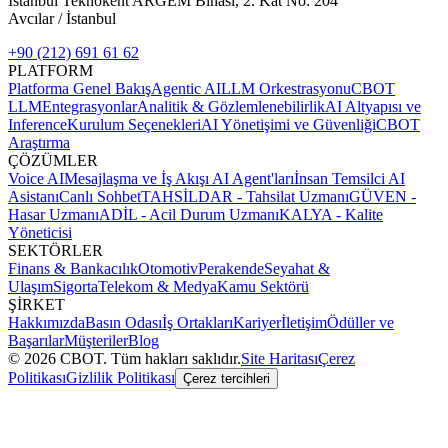
İstanbul Teknokent ARGEM Binası, 2. Kat No: 204
Avcılar / İstanbul
+90 (212) 691 61 62
PLATFORM
Platforma Genel Bakış
Agentic AI
LLM Orkestrasyonu
CBOT
LLM
Entegrasyonlar
Analitik & Gözlemlenebilirlik
AI Altyapısı ve
Inference
Kurulum Seçenekleri
AI Yönetişimi ve Güvenliği
CBOT
Araştırma
ÇÖZÜMLER
Voice AI
Mesajlaşma ve İş Akışı AI Agent'ları
İnsan Temsilci AI
Asistanı
Canlı Sohbet
TAHSİLDAR - Tahsilat Uzmanı
GÜVEN -
Hasar Uzmanı
ADİL - Acil Durum Uzmanı
KALYA - Kalite
Yöneticisi
SEKTÖRLER
Finans & Bankacılık
Otomotiv
Perakende
Seyahat &
Ulaşım
Sigorta
Telekom & Medya
Kamu Sektörü
ŞİRKET
Hakkımızda
Basın Odası
İş Ortakları
Kariyer
İletişim
Ödüller ve
Başarılar
Müşteriler
Blog
©
2026
CBOT.
Tüm hakları saklıdır.
Site Haritası
Çerez
Politikası
Gizlilik Politikası
Çerez tercihleri