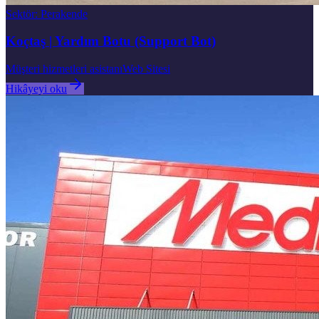
Sektör
:
Perakende
Koçtaş | Yardım Botu (Support Bot)
Müşteri hizmetleri asistanı
Web Sitesi
Hikâyeyi oku