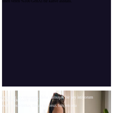
öneri veren %100 GenAI bir kahve asistanı.
04
Kapsam ve teknoloji
sert kahve sevmiyorum, daha yumuşak bir şey istiyorum
makine de önerir misin
evde günde birkaç fincan içiyoruz, bütçem orta