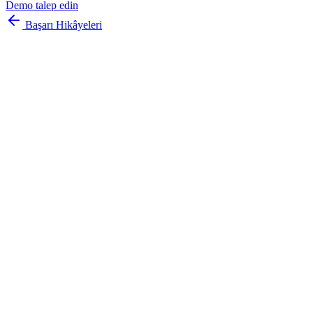
Demo talep edin
Başarı Hikâyeleri
kişisel
kolay