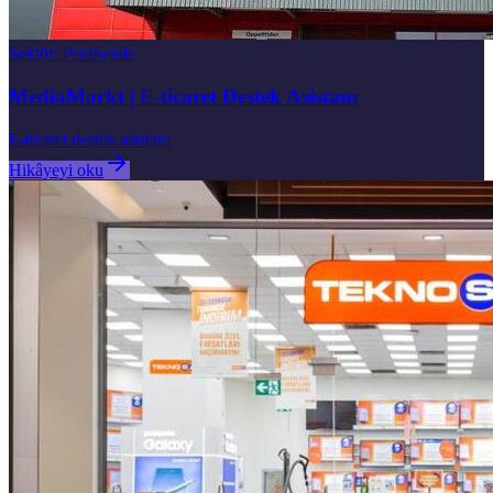
Sektör
:
Perakende
MediaMarkt | E-ticaret Destek Asistanı
E-ticaret destek asistanı
Hikâyeyi oku