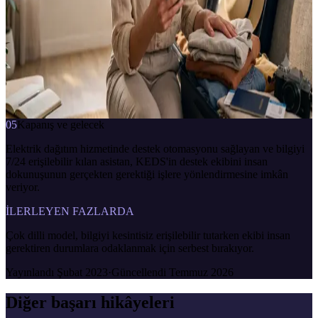
ANA KONU BAŞLIKLARI
Elektrik kesintisi · Planlı kesinti bilgisi · Müşteri işlemleri · Sıkça
sorulan sorular · Merkezler ve çalışma saatleri
KEDS Danışman
çevrimiçi · anlık yanıt
Bölgemde planlı bir kesinti var mı?
7/24
anlık yanıt
bağlama duyarlı
İletişime geç
05
Kapanış ve gelecek
Elektrik dağıtım hizmetinde destek otomasyonu sağlayan ve bilgiyi
7/24 erişilebilir kılan asistan, KEDS'in destek ekibini insan
dokunuşunun gerçekten gerektiği işlere yönlendirmesine imkân
veriyor.
İLERLEYEN FAZLARDA
Çok dilli model, bilgiyi kesintisiz erişilebilir tutarken ekibi insan
gerektiren durumlara odaklanmak için serbest bırakıyor.
Yayınlandı
Şubat 2023
·
Güncellendi
Temmuz 2026
Diğer başarı hikâyeleri