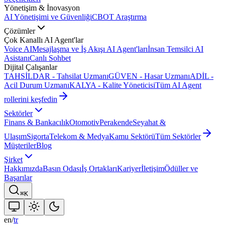
Yönetişim & İnovasyon
AI Yönetişimi ve Güvenliği
CBOT Araştırma
Çözümler
Çok Kanallı AI Agent'lar
Voice AI
Mesajlaşma ve İş Akışı AI Agent'ları
İnsan Temsilci AI
Asistanı
Canlı Sohbet
Dijital Çalışanlar
TAHSİLDAR - Tahsilat Uzmanı
GÜVEN - Hasar Uzmanı
ADİL -
Acil Durum Uzmanı
KALYA - Kalite Yöneticisi
Tüm AI Agent
rollerini keşfedin
Sektörler
Finans & Bankacılık
Otomotiv
Perakende
Seyahat &
Ulaşım
Sigorta
Telekom & Medya
Kamu Sektörü
Tüm Sektörler
Müşteriler
Blog
Şirket
Hakkımızda
Basın Odası
İş Ortakları
Kariyer
İletişim
Ödüller ve
Başarılar
⌘K
en
/
tr