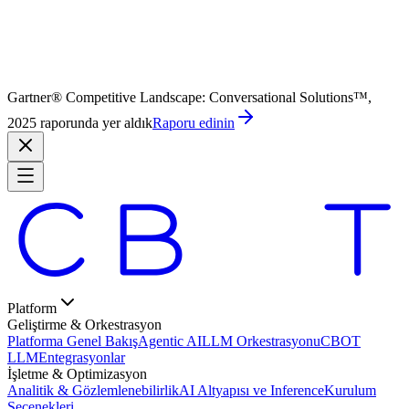
Gartner® Competitive Landscape: Conversational Solutions™,
2025 raporunda yer aldık
Raporu edinin
Platform
Geliştirme & Orkestrasyon
Platforma Genel Bakış
Agentic AI
LLM Orkestrasyonu
CBOT
LLM
Entegrasyonlar
İşletme & Optimizasyon
Analitik & Gözlemlenebilirlik
AI Altyapısı ve Inference
Kurulum
Seçenekleri