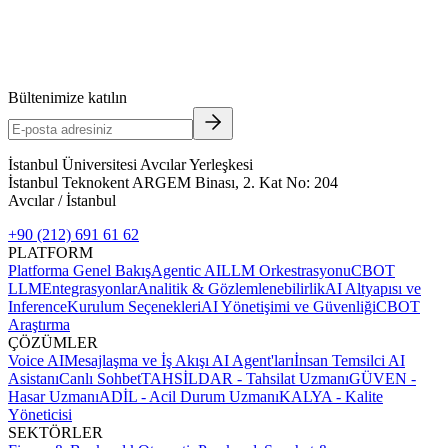
Bültenimize katılın
İstanbul Üniversitesi Avcılar Yerleşkesi
İstanbul Teknokent ARGEM Binası, 2. Kat No: 204
Avcılar / İstanbul
+90 (212) 691 61 62
PLATFORM
Platforma Genel Bakış
Agentic AI
LLM Orkestrasyonu
CBOT
LLM
Entegrasyonlar
Analitik & Gözlemlenebilirlik
AI Altyapısı ve
Inference
Kurulum Seçenekleri
AI Yönetişimi ve Güvenliği
CBOT
Araştırma
ÇÖZÜMLER
Voice AI
Mesajlaşma ve İş Akışı AI Agent'ları
İnsan Temsilci AI
Asistanı
Canlı Sohbet
TAHSİLDAR - Tahsilat Uzmanı
GÜVEN -
Hasar Uzmanı
ADİL - Acil Durum Uzmanı
KALYA - Kalite
Yöneticisi
SEKTÖRLER