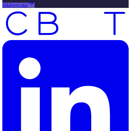
Hikâyeyi oku