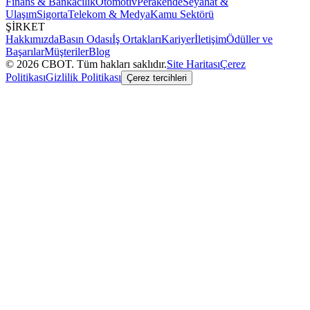
Finans & Bankacılık
Otomotiv
Perakende
Seyahat &
Ulaşım
Sigorta
Telekom & Medya
Kamu Sektörü
ŞİRKET
Hakkımızda
Basın Odası
İş Ortakları
Kariyer
İletişim
Ödüller ve
Başarılar
Müşteriler
Blog
©
2026
CBOT.
Tüm hakları saklıdır.
Site Haritası
Çerez
Politikası
Gizlilik Politikası
Çerez tercihleri