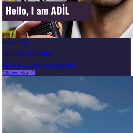
Sektör
:
Diğer
ADİL | Kriz İletişimi
Acil durum iletişim çözümü
WhatsApp
Hikâyeyi oku