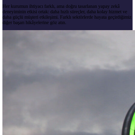
Her kurumun ihtiyacı farklı, ama doğru tasarlanan yapay zekâ
deneyiminin etkisi ortak: daha hızlı süreçler, daha kolay hizmet ve
daha güçlü müşteri etkileşimi. Farklı sektörlerde hayata geçirdiğimiz
diğer başarı hikâyelerine göz atın.