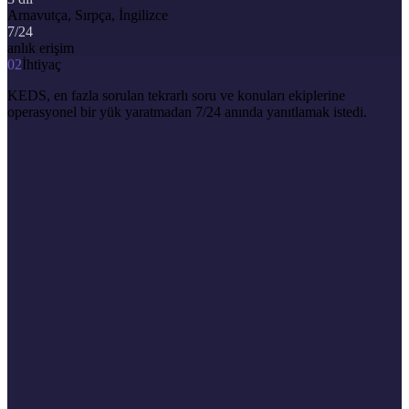
Arnavutça, Sırpça, İngilizce
7/24
anlık erişim
02
İhtiyaç
KEDS, en fazla sorulan tekrarlı soru ve konuları ekiplerine
operasyonel bir yük yaratmadan 7/24 anında yanıtlamak istedi.