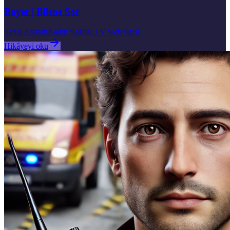
Bayer | Bilene Sor
Sanal Asistan
Kadın Sağlığı TV web sitesi
Hikâyeyi oku