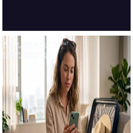
04
Kapsam ve teknoloji
Bölgemde planlı bir kesinti var mı?
Abone numarası 123456
Güncel borcum ne kadar?
Çalışma saatleriniz nedir?
Asistan, KEDS'in iki web sitesinde (keds-energy.com ve kesco-
energy.com) Arnavutça, Sırpça ve İngilizce olarak çalışır ve
KEDS'in iç sistemlerine entegredir.
MÜŞTERİ
KEDS Energy
TÜR
Müşteri destek asistanı
KANALLAR
keds-energy.com · kesco-energy.com
DİLLER
Arnavutça · Sırpça · İngilizce