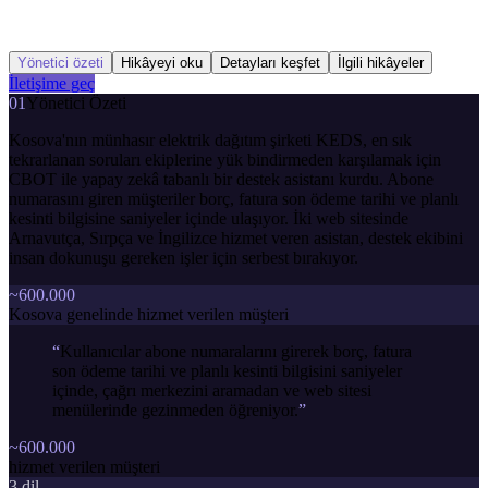
Yönetici özeti
Hikâyeyi oku
Detayları keşfet
İlgili hikâyeler
İletişime geç
01
Yönetici Özeti
Kosova'nın münhasır elektrik dağıtım şirketi KEDS, en sık
tekrarlanan soruları ekiplerine yük bindirmeden karşılamak için
CBOT ile yapay zekâ tabanlı bir destek asistanı kurdu. Abone
numarasını giren müşteriler borç, fatura son ödeme tarihi ve planlı
kesinti bilgisine saniyeler içinde ulaşıyor. İki web sitesinde
Arnavutça, Sırpça ve İngilizce hizmet veren asistan, destek ekibini
insan dokunuşu gereken işler için serbest bırakıyor.
~600.000
Kosova genelinde hizmet verilen müşteri
“
Kullanıcılar abone numaralarını girerek borç, fatura
son ödeme tarihi ve planlı kesinti bilgisini saniyeler
içinde, çağrı merkezini aramadan ve web sitesi
menülerinde gezinmeden öğreniyor.
”
~600.000
hizmet verilen müşteri
3 dil