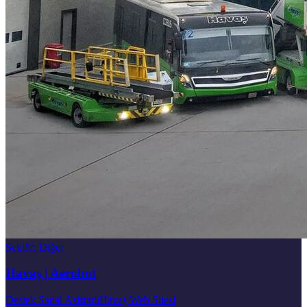
Sektör
:
Diğer
Havaş | Aerobot
Destek Sanal Asistanı
Havaş Web Sitesi