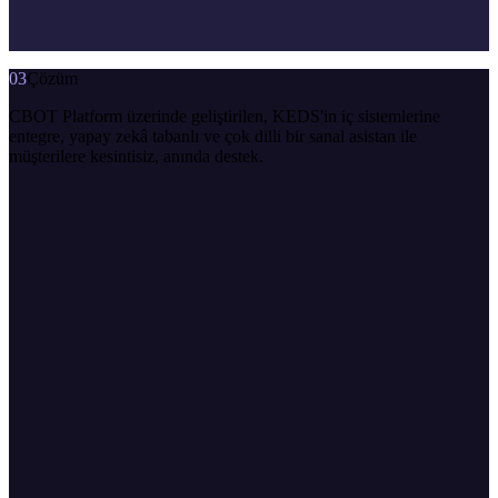
03
Çözüm
CBOT Platform üzerinde geliştirilen, KEDS'in iç sistemlerine
entegre, yapay zekâ tabanlı ve çok dilli bir sanal asistan ile
müşterilere kesintisiz, anında destek.