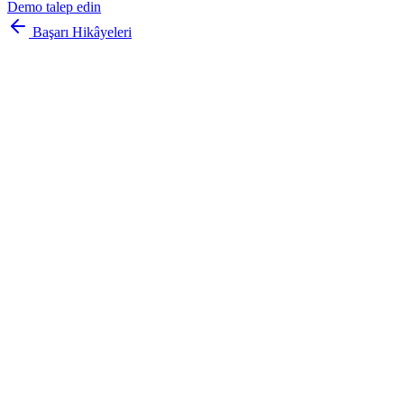
Demo talep edin
Başarı Hikâyeleri
çok
dilli
anlık