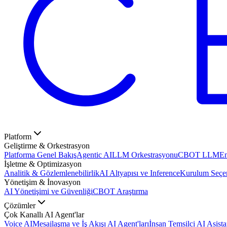
Platform
Geliştirme & Orkestrasyon
Platforma Genel Bakış
Agentic AI
LLM Orkestrasyonu
CBOT LLM
En
İşletme & Optimizasyon
Analitik & Gözlemlenebilirlik
AI Altyapısı ve Inference
Kurulum Seçen
Yönetişim & İnovasyon
AI Yönetişimi ve Güvenliği
CBOT Araştırma
Çözümler
Çok Kanallı AI Agent'lar
Voice AI
Mesajlaşma ve İş Akışı AI Agent'ları
İnsan Temsilci AI Asista