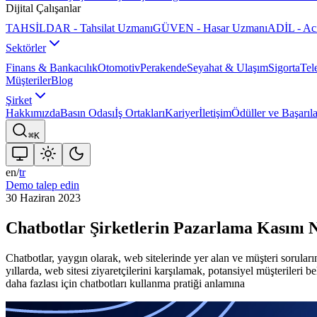
Dijital Çalışanlar
TAHSİLDAR - Tahsilat Uzmanı
GÜVEN - Hasar Uzmanı
ADİL - Ac
Sektörler
Finans & Bankacılık
Otomotiv
Perakende
Seyahat & Ulaşım
Sigorta
Tel
Müşteriler
Blog
Şirket
Hakkımızda
Basın Odası
İş Ortakları
Kariyer
İletişim
Ödüller ve Başarıla
⌘K
en
/
tr
Demo talep edin
30 Haziran 2023
Chatbotlar Şirketlerin Pazarlama Kasını N
Chatbotlar, yaygın olarak, web sitelerinde yer alan ve müşteri soruları
yıllarda, web sitesi ziyaretçilerini karşılamak, potansiyel müşterileri 
daha fazlası için chatbotları kullanma pratiği anlamına