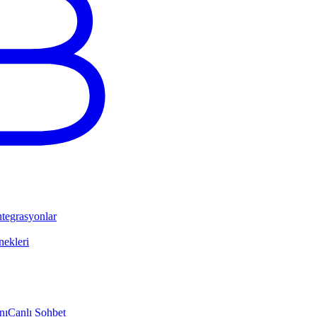
tegrasyonlar
ekleri
nı
Canlı Sohbet