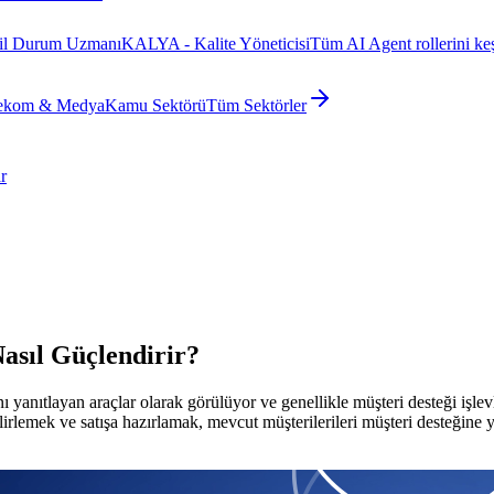
il Durum Uzmanı
KALYA - Kalite Yöneticisi
Tüm AI Agent rollerini ke
ekom & Medya
Kamu Sektörü
Tüm Sektörler
r
asıl Güçlendirir?
nı yanıtlayan araçlar olarak görülüyor ve genellikle müşteri desteği işle
belirlemek ve satışa hazırlamak, mevcut müşterilerileri müşteri desteğine 